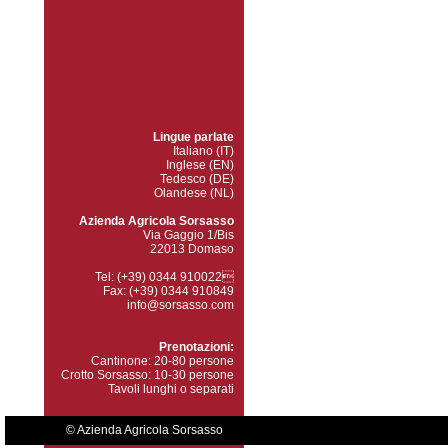
Lingue parlate
Italiano (IT)
Inglese (EN)
Tedesco (DE)
Olandese (NL)
Azienda Agricola Sorsasso
Via Gaggio 1/Bis
22013 Domaso
Tel: (+39) 0344 910022
Fax: (+39) 0344 910849
info@sorsasso.com
Prenotazioni:
Cantinone: 20-80 persone
Crotto Sorsasso: 10-30 persone
Tavoli lunghi o separati
© Azienda Agricola Sorsasso