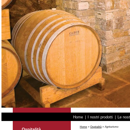
Home
I nostri prodotti
Le nost
Home
»
Ospitalità
»
Agriturismo
Ospitalità